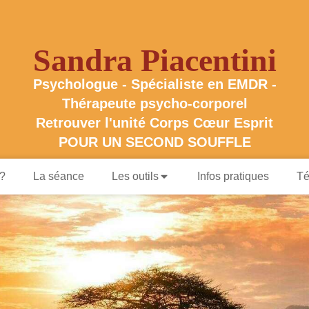
Sandra Piacentini
Psychologue - Spécialiste en EMDR -
Thérapeute psycho-corporel
Retrouver l'unité Corps Cœur Esprit
POUR UN SECOND SOUFFLE
 ?
La séance
Les outils
Infos pratiques
Té